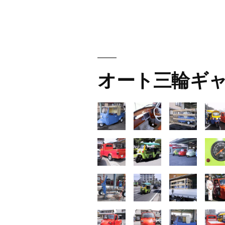
稿
ナ
ビ
オート三輪ギ
ゲ
ー
シ
ョ
ン