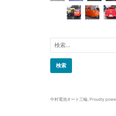
検
索:
中村電池オート三輪
,
Proudly powe