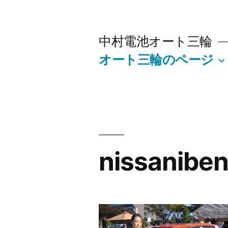
コ
ン
中村電池オート三輪
テ
オート三輪のページ
ン
ツ
へ
ス
キ
nissaniben
ッ
プ