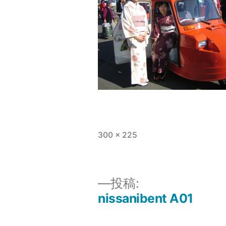
フ
300 × 225
ル
サ
イ
投稿:
ズ
nissanibent A01
投