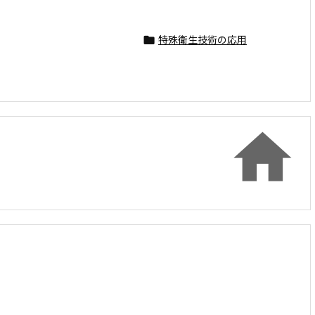
特殊衛生技術の応用

