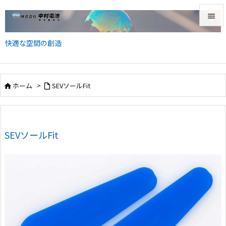


快適な空間の創造
メニュ

前へ
ホーム
>
SEVソールFit



次へ

検索
SEVソールFit